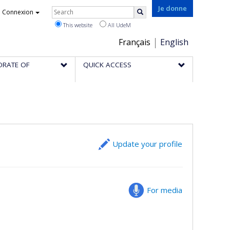
Rechercher
Je donne
Connexion
Search
This website
All UdeM
Choix
Français
English
de
ORATE OF
QUICK ACCESS
la
langue
Update your profile
For media