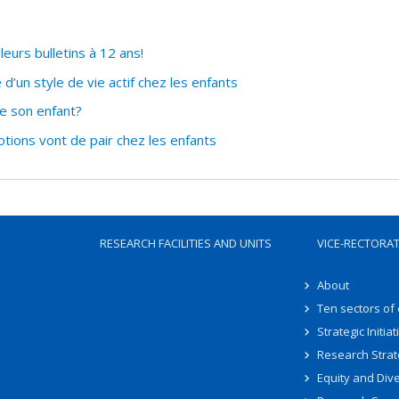
eurs bulletins à 12 ans!
d’un style de vie actif chez les enfants
e son enfant?
tions vont de pair chez les enfants
RESEARCH FACILITIES AND UNITS
VICE-RECTORA
About
Ten sectors of
Strategic Initiat
Research Strat
Equity and Dive