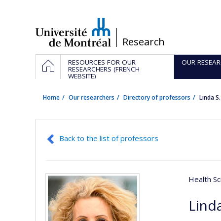
Passer
au
contenu
/
Research
Navigation
HOME
RESOURCES FOR OUR
OUR RESEAR
principale
RESEARCHERS (FRENCH
WEBSITE)
Home
Our researchers
Directory of professors
Linda S
Back to the list of professors
Health Sc
Linda