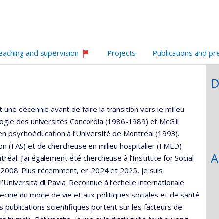
l’unité
de
recherche
eaching and supervision
Projects
Publications and pr
Currently
recruiting
D
t une décennie avant de faire la transition vers le milieu
logie des universités Concordia (1986-1989) et McGill
en psychoéducation à l’Université de Montréal (1993).
n (FAS) et de chercheuse en milieu hospitalier (FMED)
A
réal. J’ai également été chercheuse à l’Institute for Social
 2008. Plus récemment, en 2024 et 2025, je suis
 l’Università di Pavia. Reconnue à l’échelle internationale
ecine du mode de vie et aux politiques sociales et de santé
ublications scientifiques portent sur les facteurs de
nt humain. Polymathe, je me suis distinguée tout au long