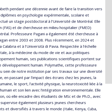
izabeth pendant une décennie avant de faire la transition vers
 de diplômes en psychologie expérimentale, scolaire et
ectué un stage postdoctoral à l’Université de Montréal. Elle
 (FAS) et de chercheuse en milieu hospitalier (FMED)
ontréal. Professeure Pagani a également été chercheuse à
Michigan entre 2003 et 2008. Plus récemment, en 2024 et
a Calabria et à l’Università di Pavia. Respectée à l’échelle
ntale, à la médecine du mode de vie et aux politiques
ppement humain, ses publications scientifiques portent sur
t le développement humain. Polymathe, cette professeure
u sein de notre institution par ses travaux sur une diversité
re, en passant par l’impact des écrans chez les jeunes, la
umaine, le sport, l’activité physique, la neurotoxicité liée à la
umain et son lien avec l’intégration environnementale. Elle
tion, où elle encadre des étudiants de MSc et de Ph.D., avec
 supervise également plusieurs jeunes chercheurs
s et diversifiés à travers le monde (Italie, Kenya, Cuba,