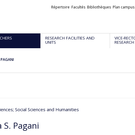
Liens
Répertoire
Facultés
Bibliothèques
Plan campus
externes
CHERS
RESEARCH FACILITIES AND
VICE-RECT
UNITS
RESEARCH
. PAGANI
iences
; Social Sciences and Humanities
 S. Pagani