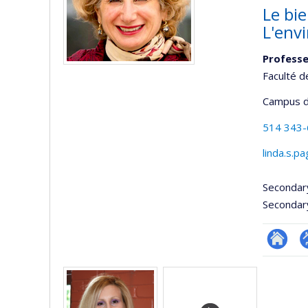
Le bie
L'env
Professe
Faculté d
Campus d
514 343
linda.s.p
Secondar
Secondar
Researc
P
Media
p
(