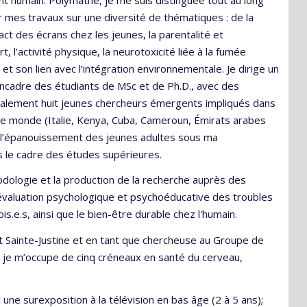
ar mes travaux sur une diversité de thématiques : de la
act des écrans chez les jeunes, la parentalité et
t, l’activité physique, la neurotoxicité liée à la fumée
t son lien avec l’intégration environnementale. Je dirige un
’encadre des étudiants de MSc et de Ph.D., avec des
galement huit jeunes chercheurs émergents impliqués dans
s le monde (Italie, Kenya, Cuba, Cameroun, Émirats arabes
e l’épanouissement des jeunes adultes sous ma
ns le cadre des études supérieures.
dologie et la production de la recherche auprès des
l'évaluation psychologique et psychoéducative des troubles
.e.s, ainsi que le bien-être durable chez l'humain.
 Sainte-Justine et en tant que chercheuse au Groupe de
 je m’occupe de cinq créneaux en santé du cerveau,
ne surexposition à la télévision en bas âge (2 à 5 ans);