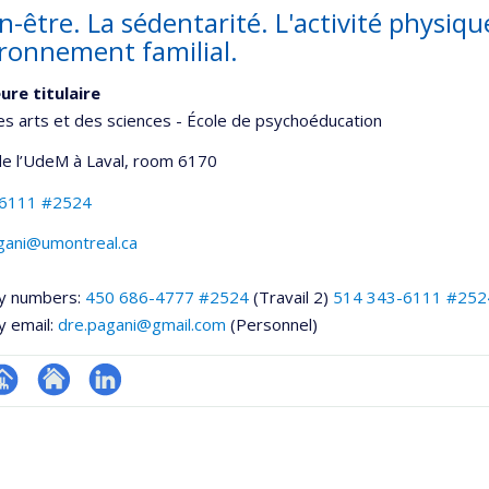
n-être. La sédentarité. L'activité physiqu
ironnement familial.
ure titulaire
es arts et des sciences - École de psychoéducation
e l’UdeM à Laval
, room 6170
-6111 #2524
agani@umontreal.ca
y numbers:
450 686-4777 #2524
(Travail 2)
514 343-6111 #252
y email:
dre.pagani@gmail.com
(Personnel)
hGate
age
Site
LinkedIn
rofessionnelle
web
faculté,département,école)
de