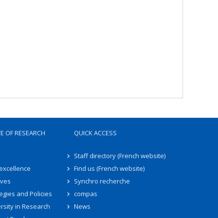
TE OF RESEARCH
QUICK ACCESS
Staff directory (French website)
 excellence
Find us (French website)
ives
Synchro recherche
egies and Policies
compas
rsity in Research
News