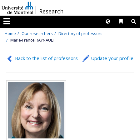
Passer
/
Research
au
contenu
Langues
Liens 
R
Menu
Home
Our researchers
Directory of professors
Marie-France RAYNAULT
Back to the list of professors
Update your profile