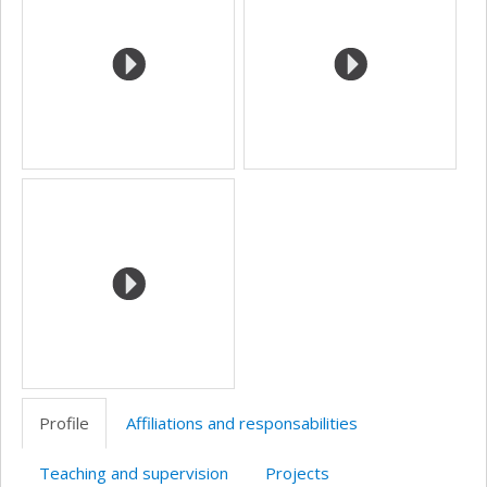
l’unité
de
recherche
Profile
Affiliations and responsabilities
Teaching and supervision
Projects