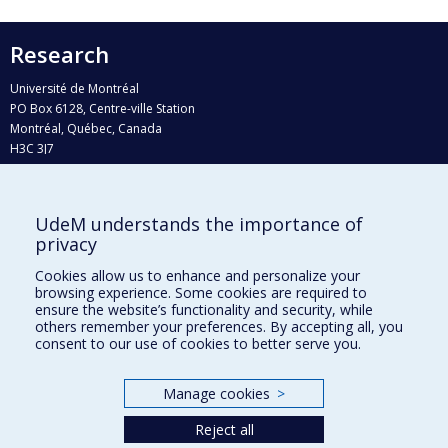
Research
Université de Montréal
PO Box 6128, Centre-ville Station
Montréal, Québec, Canada
H3C 3J7
Phone : 514 343-6111, #38492
E-mail :
recherche@umontreal.ca
UdeM understands the importance of
privacy
Who does what?
Find us
Cookies allow us to enhance and personalize your
browsing experience. Some cookies are required to
Site map
ensure the website’s functionality and security, while
others remember your preferences. By accepting all, you
Accessibility
consent to our use of cookies to better serve you.
Manage cookies
>
Reject all