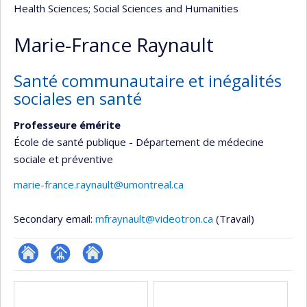
Health Sciences
; Social Sciences and Humanities
Marie-France Raynault
Santé communautaire et inégalités
sociales en santé
Professeure émérite
École de santé publique - Département de médecine
sociale et préventive
marie-france.raynault@umontreal.ca
Secondary email:
mfraynault@videotron.ca
(Travail)
ResearchGate
Page
Site
Media
professionnelle
web
(faculté,département,école)
de