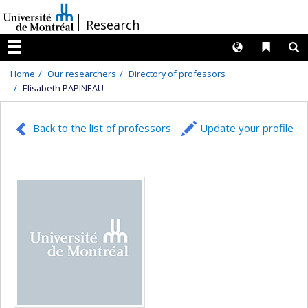
Passer
/
Research
au
contenu
Langues
Liens 
R
Menu
Home
Our researchers
Directory of professors
Elisabeth PAPINEAU
Back to the list of professors
Update your profile