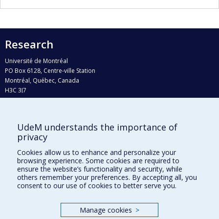
Research
Université de Montréal
PO Box 6128, Centre-ville Station
Montréal, Québec, Canada
H3C 3J7
Phone : 514 343-6111, #38492
E-mail :
recherche@umontreal.ca
UdeM understands the importance of
Who does what?
privacy
Find us
Cookies allow us to enhance and personalize your
browsing experience. Some cookies are required to
Site map
ensure the website’s functionality and security, while
others remember your preferences. By accepting all, you
Accessibility
consent to our use of cookies to better serve you.
Manage cookies
>