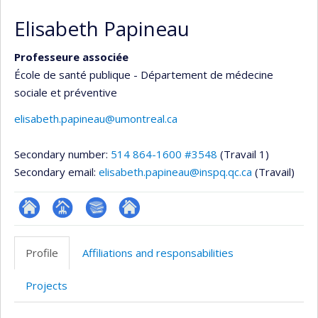
Elisabeth Papineau
Professeure associée
École de santé publique - Département de médecine
sociale et préventive
elisabeth.papineau@umontreal.ca
Secondary number:
514 864-1600 #3548
(Travail 1)
Secondary email:
elisabeth.papineau@inspq.qc.ca
(Travail)
ResearchGate
Page
Bibliographie
Autre
professionnelle
site
Profile
Affiliations and responsabilities
(faculté,département,école)
web
Projects