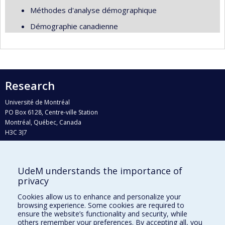
Méthodes d'analyse démographique
Démographie canadienne
Research
Université de Montréal
PO Box 6128, Centre-ville Station
Montréal, Québec, Canada
H3C 3J7
Phone : 514 343-6111, #38492
E-mail :
recherche@umontreal.ca
UdeM understands the importance of
Who does what?
privacy
Find us
Cookies allow us to enhance and personalize your
browsing experience. Some cookies are required to
Site map
ensure the website’s functionality and security, while
others remember your preferences. By accepting all, you