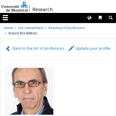
Passer
/
Research
au
contenu
Langues
Liens 
R
Menu
Home
Our researchers
Directory of professors
Robert BOURBEAU
Back to the list of professors
Update your profile