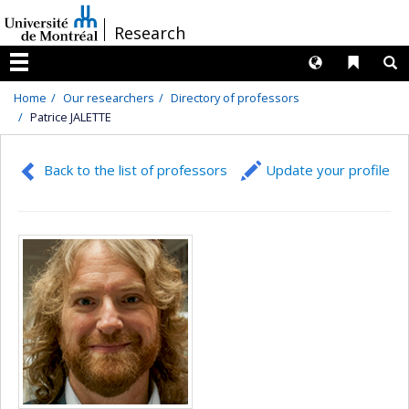
Passer
/
Research
au
contenu
Langues
Liens 
R
Menu
Home
Our researchers
Directory of professors
Patrice JALETTE
Back to the list of professors
Update your profile