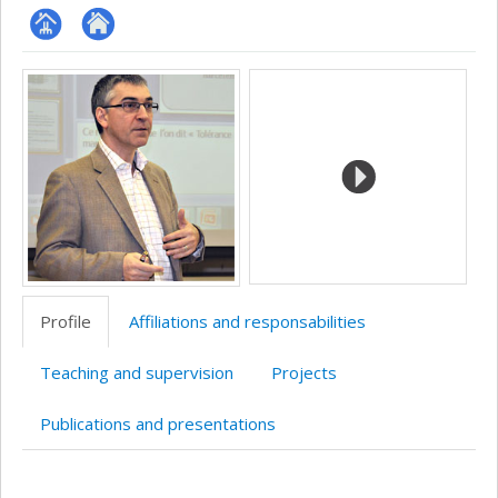
Page
Site
Media
professionnelle
web
(faculté,département,école)
de
l’unité
de
recherche
Profile
Affiliations and responsabilities
Teaching and supervision
Projects
Publications and presentations
Profile