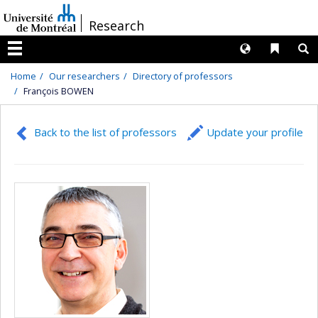
Passer
/
Research
au
contenu
Langues
Liens 
R
Menu
Home
Our researchers
Directory of professors
François BOWEN
Back to the list of professors
Update your profile