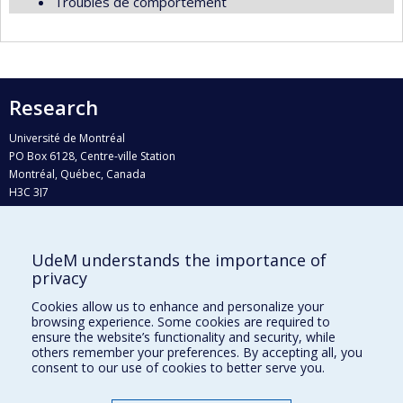
Troubles de comportement
Research
Université de Montréal
PO Box 6128, Centre-ville Station
Montréal, Québec, Canada
H3C 3J7
Phone : 514 343-6111, #38492
E-mail :
recherche@umontreal.ca
UdeM understands the importance of
Who does what?
privacy
Find us
Cookies allow us to enhance and personalize your
browsing experience. Some cookies are required to
Site map
ensure the website’s functionality and security, while
others remember your preferences. By accepting all, you
Accessibility
consent to our use of cookies to better serve you.