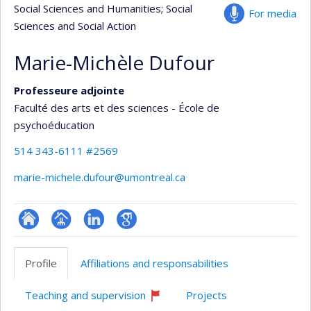
Social Sciences and Humanities
; Social
For media
Sciences and Social Action
Marie-Michèle Dufour
Professeure adjointe
Faculté des arts et des sciences - École de
psychoéducation
514 343-6111 #2569
marie-michele.dufour@umontreal.ca
ResearchGate
Page
LinkedIn
Google
professionnelle
Scholar
Profile
Affiliations and responsabilities
(faculté,département,école)
Teaching and supervision
Projects
Currently