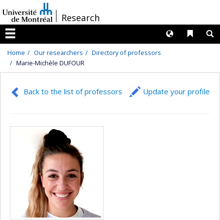
Passer
/
Research
au
contenu
Langues
Liens 
R
Menu
Home
Our researchers
Directory of professors
Marie-Michèle DUFOUR
Back to the list of professors
Update your profile