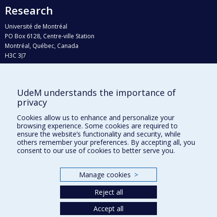
Research
Université de Montréal
PO Box 6128, Centre-ville Station
Montréal, Québec, Canada
H3C 3J7
Phone : 514 343-6111, #38492
E-mail :
recherche@umontreal.ca
UdeM understands the importance of
Who does what?
privacy
Find us
Cookies allow us to enhance and personalize your
browsing experience. Some cookies are required to
Site map
ensure the website’s functionality and security, while
others remember your preferences. By accepting all, you
Accessibility
consent to our use of cookies to better serve you.
Manage cookies
>
Reject all
Accept all