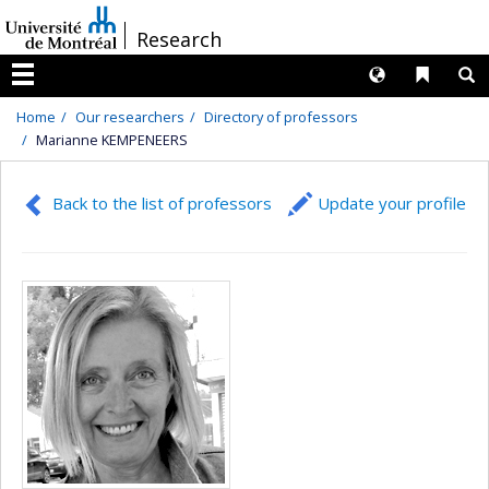
Passer
/
Research
au
contenu
Langues
Liens 
R
Menu
Home
Our researchers
Directory of professors
Marianne KEMPENEERS
Back to the list of professors
Update your profile