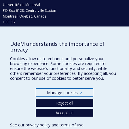
Université de Montréal
PO Box 6128, Centre-ville Station
Montréal, Québec, Canada
H3C 3J7
Phone : 514 343-6111, #38492
E-mail :
recherche@umontreal.ca
UdeM understands the importance of
privacy
Who does what?
Find us
Cookies allow us to enhance and personalize your
browsing experience. Some cookies are required to
Site map
ensure the website’s functionality and security, while
others remember your preferences. By accepting all, you
Accessibility
consent to our use of cookies to better serve you.
Manage cookies
>
Reject all
Accept all
See our
privacy policy
and
terms of use
.