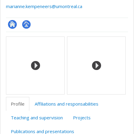
marianne.kempeneers@umontreal.ca
ResearchGate
Page
Media
professionnelle
(faculté,département,école)
Profile
Affiliations and responsabilities
Teaching and supervision
Projects
Publications and presentations