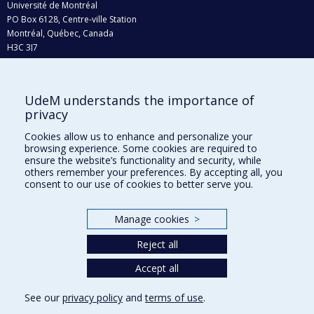
Université de Montréal
PO Box 6128, Centre-ville Station
Montréal, Québec, Canada
H3C 3J7
Phone : 514 343-6111, #38492
E-mail :
recherche@umontreal.ca
UdeM understands the importance of
privacy
Who does what?
Find us
Cookies allow us to enhance and personalize your
browsing experience. Some cookies are required to
Site map
ensure the website’s functionality and security, while
others remember your preferences. By accepting all, you
Accessibility
consent to our use of cookies to better serve you.
Manage cookies
>
Reject all
Accept all
See our
privacy policy
and
terms of use
.