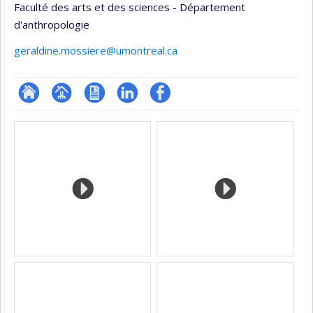
Faculté des arts et des sciences - Département
d'anthropologie
geraldine.mossiere@umontreal.ca
ResearchGate
Page
CV
LinkedIn
Profil
Media
professionnelle
Facebook
(faculté,département,école)