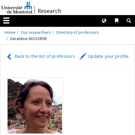
Passer
/
Research
au
contenu
Langues
Liens 
R
Menu
Home
Our researchers
Directory of professors
Géraldine MOSSIÈRE
Back to the list of professors
Update your profile