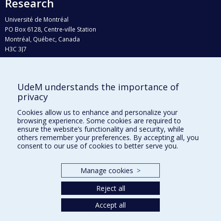
Research
Université de Montréal
PO Box 6128, Centre-ville Station
Montréal, Québec, Canada
H3C 3J7
Phone : 514 343-6111, #38492
E-mail :
recherche@umontreal.ca
UdeM understands the importance of
Who does what?
privacy
Find us
Cookies allow us to enhance and personalize your
browsing experience. Some cookies are required to
Site map
ensure the website’s functionality and security, while
others remember your preferences. By accepting all, you
Accessibility
consent to our use of cookies to better serve you.
Manage cookies
>
Reject all
Accept all