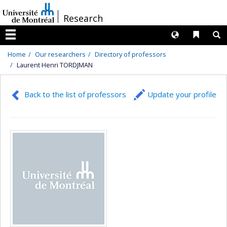
Passer
/
Research
au
contenu
Langues
Liens 
R
Menu
Home
Our researchers
Directory of professors
Laurent Henri TORDJMAN
Back to the list of professors
Update your profile