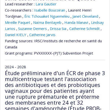
Lead researcher :
Lara Gautier
Co-researchers :
Isabelle Boucoiran
,
Laurent Henri
Tordjman
,
Éric Tchouaket Nguemeleu
,
Janet Cleveland
,
Mireille Paquet
,
Naïma Bentayeb
,
Handa Manavi
,
Lindsay
Larios
,
Suzanne Demers
,
Drissa Sia
,
Catherine Schmidt
,
Daniel KIELY
,
Catherine Jarvis
Funding sources:
IRSC/Instituts de recherche en santé du
Canada
Grant programs:
PVXXXXXX-(PJT) Subvention Projet
2024 - 2028
Étude préliminaire d'un ÉCR de phase 3
multicentrique testant l'association
des antibiotiques et des probiotiques
vaginaux pour des patientes ayant
une rupture prématurée et préterme
des membranes entre 24 et 32
semaines d'aménorrhée (Étude PROB-