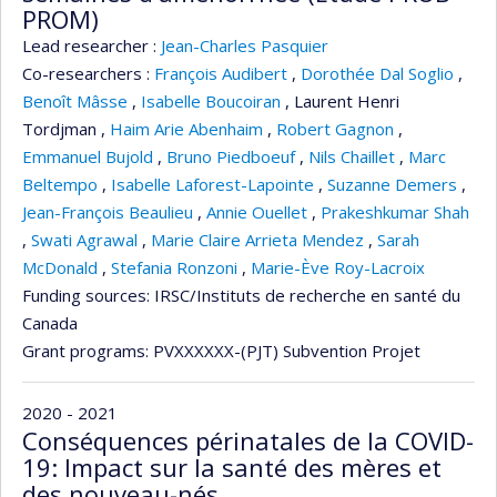
PROM)
Lead researcher :
Jean-Charles Pasquier
Co-researchers :
François Audibert
,
Dorothée Dal Soglio
,
Benoît Mâsse
,
Isabelle Boucoiran
,
Laurent Henri
Tordjman
,
Haim Arie Abenhaim
,
Robert Gagnon
,
Emmanuel Bujold
,
Bruno Piedboeuf
,
Nils Chaillet
,
Marc
Beltempo
,
Isabelle Laforest-Lapointe
,
Suzanne Demers
,
Jean-François Beaulieu
,
Annie Ouellet
,
Prakeshkumar Shah
,
Swati Agrawal
,
Marie Claire Arrieta Mendez
,
Sarah
McDonald
,
Stefania Ronzoni
,
Marie-Ève Roy-Lacroix
Funding sources:
IRSC/Instituts de recherche en santé du
Canada
Grant programs:
PVXXXXXX-(PJT) Subvention Projet
2020 - 2021
Conséquences périnatales de la COVID-
19: Impact sur la santé des mères et
des nouveau-nés