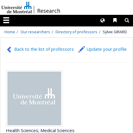
Passer
/
Research
au
contenu
Langues
Liens 
R
Menu
Home
Our researchers
Directory of professors
Sylvie GIRARD
Back to the list of professors
Update your profile
Health Sciences
; Medical Sciences