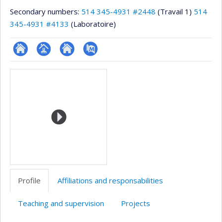
Secondary numbers:
514 345-4931 #2448
(Travail 1)
514
345-4931 #4133
(Laboratoire)
ResearchGate
Page
Site
PubMed
Media
professionnelle
web
(faculté,département,école)
de
l’unité
de
recherche
Profile
Affiliations and responsabilities
Teaching and supervision
Projects