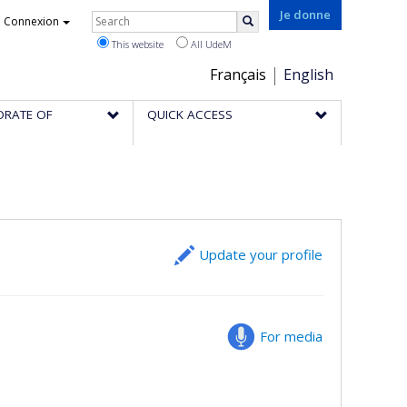
Rechercher
Je donne
Connexion
Search
This website
All UdeM
Choix
Français
English
de
ORATE OF
QUICK ACCESS
la
langue
Update your profile
For media