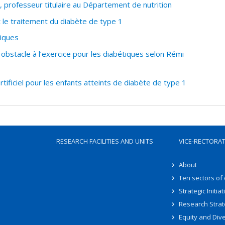
professeur titulaire au Département de nutrition
t le traitement du diabète de type 1
tiques
obstacle à l’exercice pour les diabétiques selon Rémi
tificiel pour les enfants atteints de diabète de type 1
RESEARCH FACILITIES AND UNITS
VICE-RECTORA
About
Ten sectors of
Strategic Initiat
Research Strat
Equity and Dive