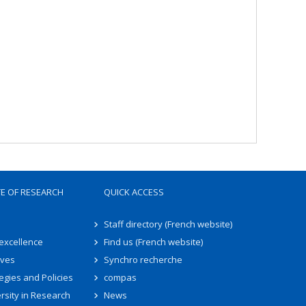
TE OF RESEARCH
QUICK ACCESS
Staff directory (French website)
 excellence
Find us (French website)
ives
Synchro recherche
egies and Policies
compas
rsity in Research
News