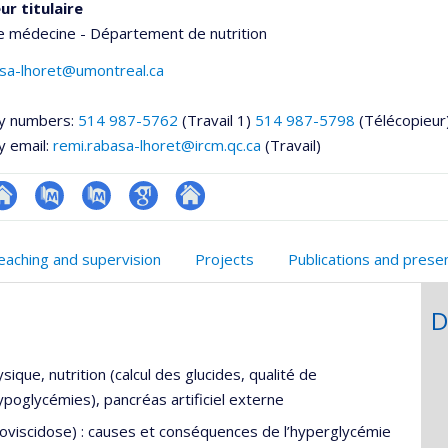
ur titulaire
e médecine - Département de nutrition
asa-lhoret@umontreal.ca
y numbers:
514 987-5762
(Travail 1)
514 987-5798
(Télécopieur
y email:
remi.rabasa-lhoret@ircm.qc.ca
(Travail)
te
PubMed
PubMed
Google
Autre
onnelle
eb
Scholar
site
eaching and supervision
Projects
Publications and prese
,département,école)
e
web
unité
D
e
echerche
sique, nutrition (calcul des glucides, qualité de
ypoglycémies), pancréas artificiel externe
coviscidose) : causes et conséquences de l’hyperglycémie