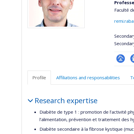
Professe
Faculté d
remi.rab
Secondar
Secondar
Page
Si
professi
w
Profile
Affiliations and responsabilities
T
(faculté
d
l’
Profile
d
Research expertise
r
Diabète de type 1 : promotion de l’activité phy
l’alimentation, prévention et traitement des h
Diabète secondaire à la fibrose kystique (mu