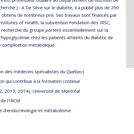
il est professeur titulaire au Département de nutrition de
cherche J ‑ A De Sève sur le diabète, il a publié plus de 290
t a obtenu de nombreux prix. Ses travaux sont financés par
nstitutes of Health, la subvention Fondation des IRSC,
recherche du groupe portent essentiellement sur la
'hypoglycémie chez les patients atteints du diabète de
 complication métabolique.
on des médecins spécialistes du Québec)
on qui contribue à la formation continue
2, 2013, 2014), Université de Montréal
 de l’IRCM
e d’endocrinologie et métabolisme