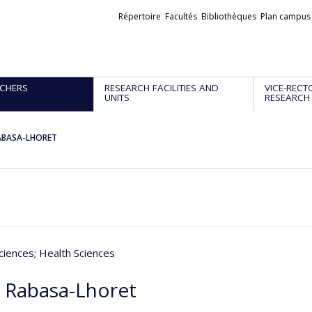
Liens
Répertoire
Facultés
Bibliothèques
Plan campus
externes
CHERS
RESEARCH FACILITIES AND
VICE-RECT
UNITS
RESEARCH
ABASA-LHORET
ciences
; Health Sciences
 Rabasa-Lhoret