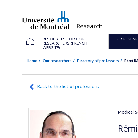
Passer
au
contenu
/
Research
Navigation
HOME
RESOURCES FOR OUR
OUR RESEAR
principale
RESEARCHERS (FRENCH
WEBSITE)
Home
Our researchers
Directory of professors
Rémi R
Back to the list of professors
Medical S
Rémi