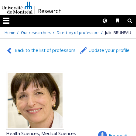
Passer
/
Research
au
contenu
Langues
Liens 
R
Menu
Home
Our researchers
Directory of professors
Julie BRUNEAU
Back to the list of professors
Update your profile
Health Sciences
; Medical Sciences
For media