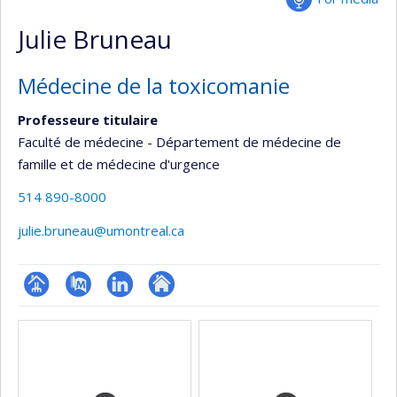
Julie Bruneau
Médecine de la toxicomanie
Professeure titulaire
Faculté de médecine - Département de médecine de
famille et de médecine d'urgence
514 890-8000
julie.bruneau@umontreal.ca
Page
PubMed
LinkedIn
Autre
Media
professionnelle
site
(faculté,département,école)
web