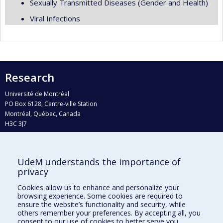
Sexually Transmitted Diseases (Gender and Health)
Viral Infections
Research
Université de Montréal
PO Box 6128, Centre-ville Station
Montréal, Québec, Canada
H3C 3J7
Phone : 514 343-6111, #38492
E-mail :
recherche@umontreal.ca
UdeM understands the importance of
Who does what?
privacy
Find us
Cookies allow us to enhance and personalize your
browsing experience. Some cookies are required to
Site map
ensure the website’s functionality and security, while
others remember your preferences. By accepting all, you
Accessibility
consent to our use of cookies to better serve you.