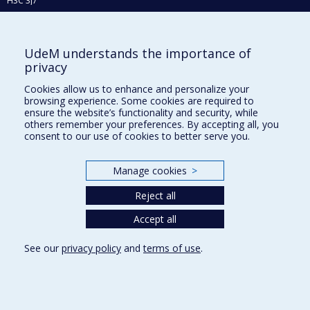
H3C 3J7
Phone : 514 343-6111, #38492
E-mail :
recherche@umontreal.ca
UdeM understands the importance of
Who does what?
privacy
Find us
Cookies allow us to enhance and personalize your
browsing experience. Some cookies are required to
Site map
ensure the website’s functionality and security, while
others remember your preferences. By accepting all, you
Accessibility
consent to our use of cookies to better serve you.
Manage cookies
>
Reject all
Accept all
See our
privacy policy
and
terms of use
.
Privacy
Terms of use
Cookie Settings
Université de