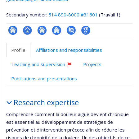
Secondary number:
514 890-8000 #31601
(Travail 1)
ResearchGate
Page
Site
Site
PubMed
Google
professionnelle
web
web
Scholar
Profile
Affiliations and responsabilities
(faculté,département,école)
de
de
l’unité
l’unité
Teaching and supervision
Projects
de
de
Currently
recruiting
recherche
recherche
Publications and presentations
Profile
Research expertise
Comprendre comment la douleur aiguë devient chronique
est essentiel au développement de stratégies de
prévention et d'intervention précoce afin de réduire les
risques de chronicité de la douleur. Un des objectifs de ce