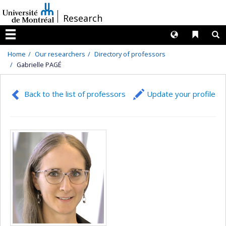
Passer
/
Research
au
contenu
Langues
Liens 
R
Menu
Home
Our researchers
Directory of professors
Gabrielle PAGÉ
Back to the list of professors
Update your profile