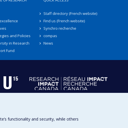
TE OF RESEARCH
QUICK ACCESS
Staff directory (French website)
 excellence
Find us (French website)
ives
Synchro recherche
egies and Policies
compas
rsity in Research
News
ort Fund
s functionality and security, while others