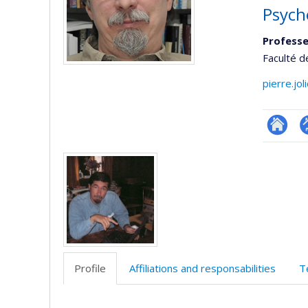
Psych
Professe
Faculté d
pierre.jo
Researc
P
Media
p
(
Profile
Affiliations and responsabilities
T
Profile