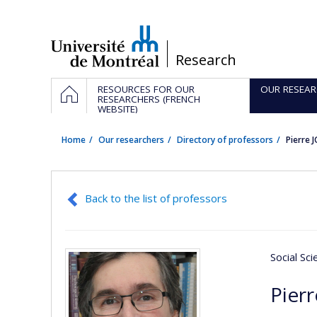
Passer
au
contenu
/
Research
Navigation
HOME
RESOURCES FOR OUR
OUR RESEAR
principale
RESEARCHERS (FRENCH
WEBSITE)
Home
Our researchers
Directory of professors
Pierre 
Back to the list of professors
Social Sc
Pierr