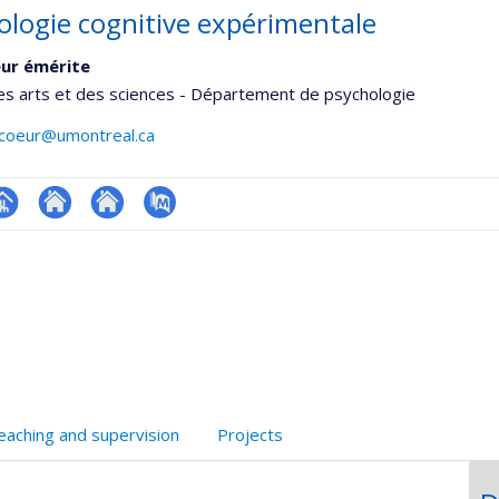
ologie cognitive expérimentale
ur émérite
es arts et des sciences - Département de psychologie
licoeur@umontreal.ca
hGate
age
Site
Site
PubMed
rofessionnelle
web
web
faculté,département,école)
de
de
l’unité
l’unité
de
de
recherche
recherche
eaching and supervision
Projects