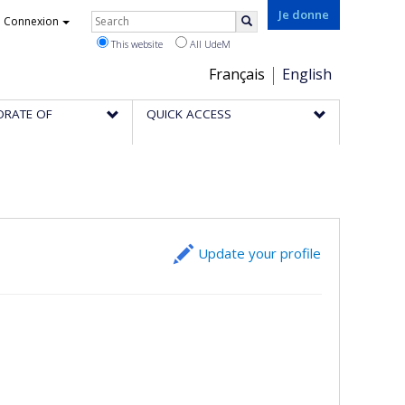
Rechercher
Je donne
Connexion
Search
This website
All UdeM
Choix
Français
English
de
ORATE OF
QUICK ACCESS
la
langue
Update your profile