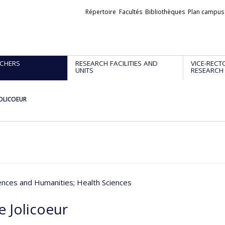
Liens
Répertoire
Facultés
Bibliothèques
Plan campus
externes
CHERS
RESEARCH FACILITIES AND
VICE-RECT
UNITS
RESEARCH
JOLICOEUR
iences and Humanities
; Health Sciences
e Jolicoeur