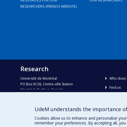
RESOURCES FOR OUR
OUR RESEARCHERS
RESEARCHERS (FRENCH WEBSITE)
Research
Université de Montréal
Who does 
PO Box 6128, Centre-ville Station
Find us
Montréal, Québec, Canada
H3C 3J7
Site map
Accessibili
Phone : 514 343-6111, #38492
UdeM understands the importance of
E-mail :
recherche@umontreal.ca
Cookies allow us to enhance and personalize your 
remember your preferences. By accepting all, you 