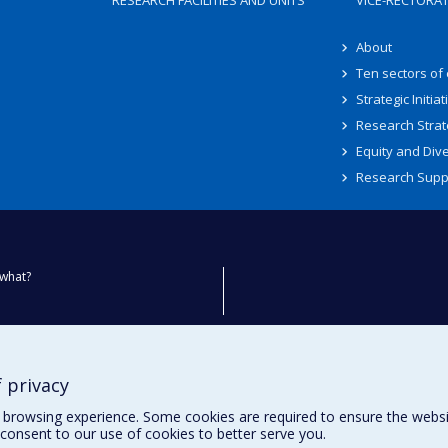
RESEARCH FACILITIES AND UNITS
VICE-RECTORA
About
Ten sectors of
Strategic Initiat
Research Strat
Equity and Dive
Research Supp
what?
ty
 privacy
browsing experience. Some cookies are required to ensure the website’
consent to our use of cookies to better serve you.