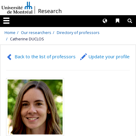
Passer
/
Research
au
contenu
Langues
Liens 
R
Menu
Home
Our researchers
Directory of professors
Catherine DUCLOS
Back to the list of professors
Update your profile