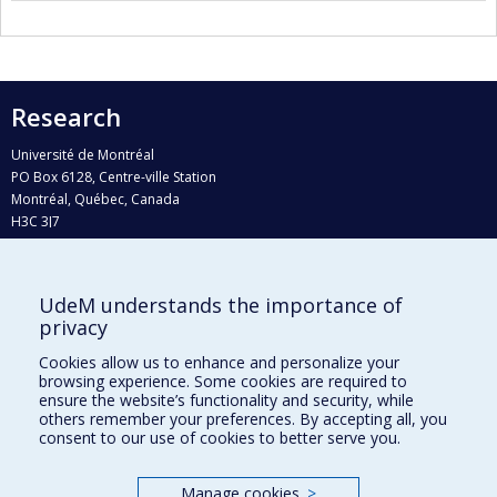
Research
Université de Montréal
PO Box 6128, Centre-ville Station
Montréal, Québec, Canada
H3C 3J7
Phone : 514 343-6111, #38492
E-mail :
recherche@umontreal.ca
UdeM understands the importance of
privacy
Who does what?
Find us
Cookies allow us to enhance and personalize your
browsing experience. Some cookies are required to
Site map
ensure the website’s functionality and security, while
others remember your preferences. By accepting all, you
Accessibility
consent to our use of cookies to better serve you.
Manage cookies
>