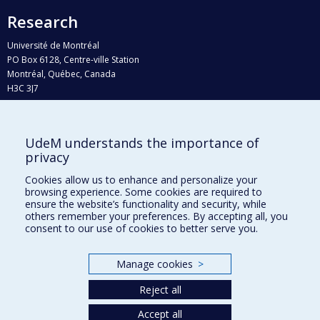
Research
Université de Montréal
PO Box 6128, Centre-ville Station
Montréal, Québec, Canada
H3C 3J7
Phone : 514 343-6111, #38492
E-mail :
recherche@umontreal.ca
UdeM understands the importance of
Who does what?
privacy
Find us
Cookies allow us to enhance and personalize your
browsing experience. Some cookies are required to
Site map
ensure the website’s functionality and security, while
others remember your preferences. By accepting all, you
Accessibility
consent to our use of cookies to better serve you.
Manage cookies
>
Reject all
Accept all