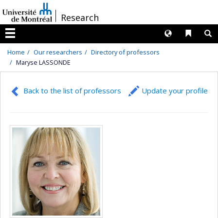
Passer
/
Research
au
contenu
Langues
Liens 
R
Menu
Home
Our researchers
Directory of professors
Maryse LASSONDE
Back to the list of professors
Update your profile