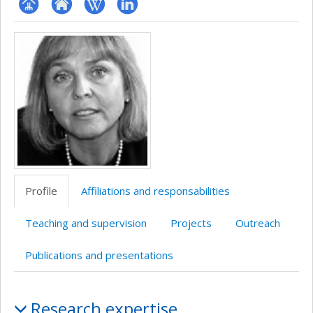
Page
Site
Wiki
LinkedIn
Media
professionnelle
web
(faculté,département,école)
de
l’unité
de
recherche
Profile
Affiliations and responsabilities
Teaching and supervision
Projects
Outreach
Publications and presentations
Profile
Research expertise