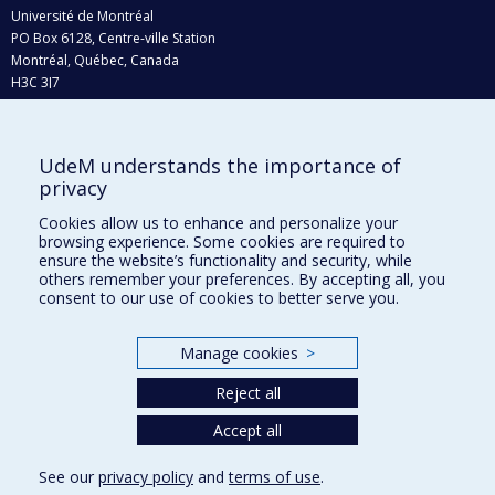
Université de Montréal
PO Box 6128, Centre-ville Station
Montréal, Québec, Canada
H3C 3J7
Phone : 514 343-6111, #38492
E-mail :
recherche@umontreal.ca
UdeM understands the importance of
privacy
Who does what?
Find us
Cookies allow us to enhance and personalize your
browsing experience. Some cookies are required to
Site map
ensure the website’s functionality and security, while
others remember your preferences. By accepting all, you
Accessibility
consent to our use of cookies to better serve you.
Manage cookies
>
Reject all
Accept all
See our
privacy policy
and
terms of use
.