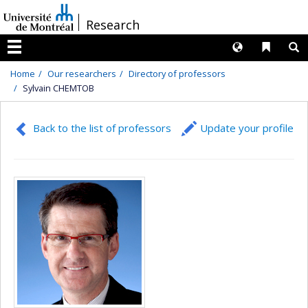
Passer
/
Research
au
contenu
Langues
Liens 
R
Menu
Home
Our researchers
Directory of professors
Sylvain CHEMTOB
Back to the list of professors
Update your profile