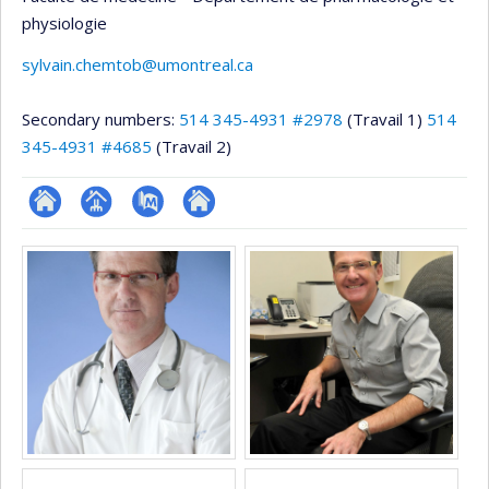
physiologie
sylvain.chemtob@umontreal.ca
Secondary numbers:
514 345-4931 #2978
(Travail 1)
514
345-4931 #4685
(Travail 2)
ResearchGate
Page
PubMed
Autre
Media
professionnelle
site
(faculté,département,école)
web