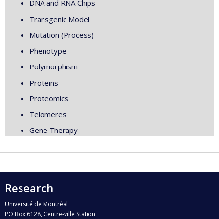
DNA and RNA Chips
Transgenic Model
Mutation (Process)
Phenotype
Polymorphism
Proteins
Proteomics
Telomeres
Gene Therapy
Research
Université de Montréal
PO Box 6128, Centre-ville Station