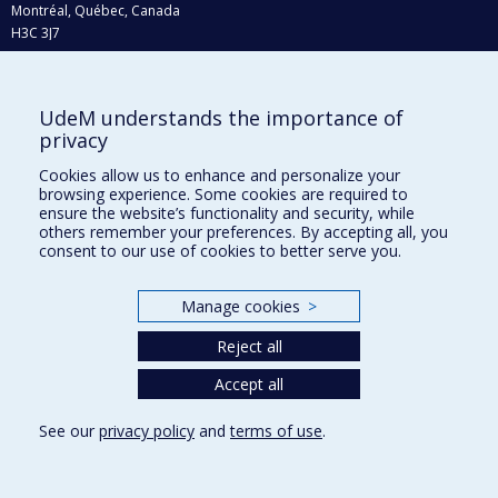
Montréal, Québec, Canada
H3C 3J7
Phone : 514 343-6111, #38492
E-mail :
recherche@umontreal.ca
UdeM understands the importance of
Who does what?
privacy
Find us
Cookies allow us to enhance and personalize your
browsing experience. Some cookies are required to
Site map
ensure the website’s functionality and security, while
others remember your preferences. By accepting all, you
Accessibility
consent to our use of cookies to better serve you.
Manage cookies
>
Reject all
Accept all
See our
privacy policy
and
terms of use
.
Privacy
Terms of use