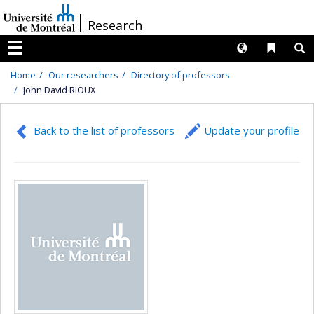
Passer
/
Research
au
contenu
Langues
Liens 
R
Menu
Home
Our researchers
Directory of professors
John David RIOUX
Back to the list of professors
Update your profile