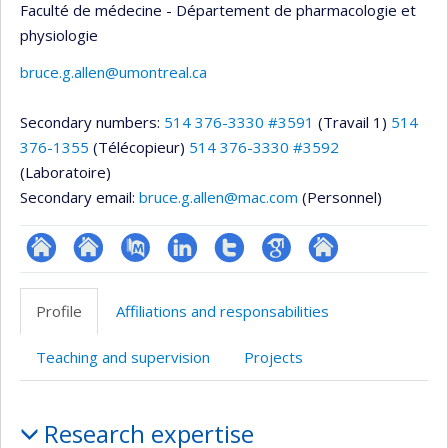
Faculté de médecine - Département de pharmacologie et
physiologie
bruce.g.allen@umontreal.ca
Secondary numbers:
514 376-3330 #3591
(Travail 1)
514
376-1355
(Télécopieur)
514 376-3330 #3592
(Laboratoire)
Secondary email:
bruce.g.allen@mac.com
(Personnel)
ResearchGate
Site
PubMed
LinkedIn
Compte
Google
Autre
web
Twitter
Scholar
site
Profile
Affiliations and responsabilities
de
web
l’unité
Teaching and supervision
Projects
de
recherche
Profile
Research expertise