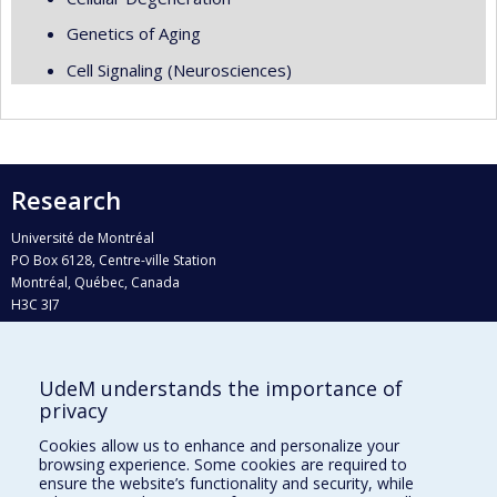
Genetics of Aging
Cell Signaling (Neurosciences)
Research
Université de Montréal
PO Box 6128, Centre-ville Station
Montréal, Québec, Canada
H3C 3J7
Phone : 514 343-6111, #38492
E-mail :
recherche@umontreal.ca
UdeM understands the importance of
Who does what?
privacy
Find us
Cookies allow us to enhance and personalize your
browsing experience. Some cookies are required to
Site map
ensure the website’s functionality and security, while