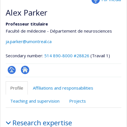
Alex Parker
Professeur titulaire
Faculté de médecine - Département de neurosciences
ja.parker@umontreal.ca
Secondary number:
514 890-8000 #28826
(Travail 1)
Page
Autre
professionnelle
site
Profile
Affiliations and responsabilities
(faculté,département,école)
web
Teaching and supervision
Projects
Profile
Research expertise