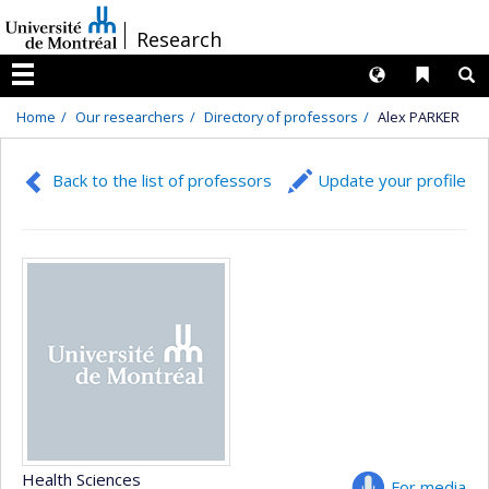
Passer
/
Research
au
contenu
Langues
Liens 
R
Menu
Home
Our researchers
Directory of professors
Alex PARKER
Back to the list of professors
Update your profile
Health Sciences
For media