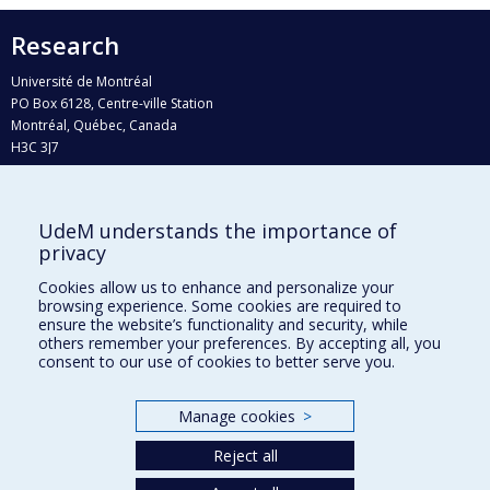
Research
Université de Montréal
PO Box 6128, Centre-ville Station
Montréal, Québec, Canada
H3C 3J7
Phone : 514 343-6111, #38492
E-mail :
recherche@umontreal.ca
UdeM understands the importance of
Who does what?
privacy
Find us
Cookies allow us to enhance and personalize your
browsing experience. Some cookies are required to
Site map
ensure the website’s functionality and security, while
others remember your preferences. By accepting all, you
Accessibility
consent to our use of cookies to better serve you.
Manage cookies
>
Reject all