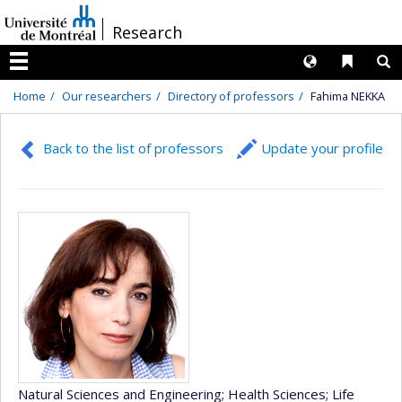
Passer
/
Research
au
contenu
Langues
Liens 
R
Menu
Home
Our researchers
Directory of professors
Fahima NEKKA
Back to the list of professors
Update your profile
Natural Sciences and Engineering
; Health Sciences
; Life