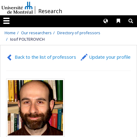
Passer
/
Research
au
contenu
Langues
Liens 
R
Menu
Home
Our researchers
Directory of professors
Iosif POLTEROVICH
Back to the list of professors
Update your profile