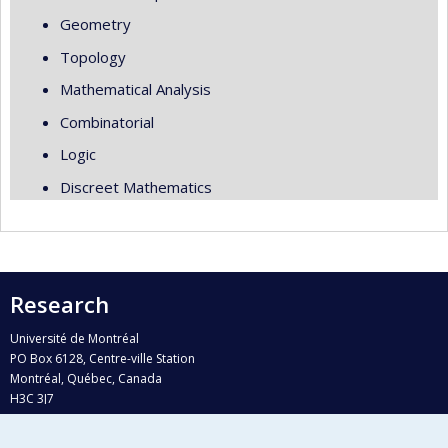
Geometry
Topology
Mathematical Analysis
Combinatorial
Logic
Discreet Mathematics
Research
Université de Montréal
PO Box 6128, Centre-ville Station
Montréal, Québec, Canada
H3C 3J7
Phone : 514 343-6111, #38492