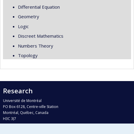
Differential Equation
Geometry
Logic
Discreet Mathematics
Numbers Theory
Topology
Research
Université de Montréal
PO Box 6128, Centre-ville Station
Montréal, Québec, Canada
H3C 3J7
Phone : 514 343-6111, #38492