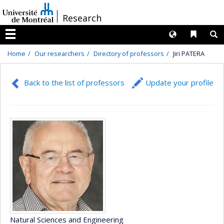
Passer
/
Research
au
contenu
Langues
Liens 
R
Menu
Home
Our researchers
Directory of professors
Jiri PATERA
Back to the list of professors
Update your profile
Natural Sciences and Engineering