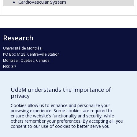
Cardiovascular System
Research
Université de Montréal
PO Box 6128, Centre-ville Station
Montréal, Québec, Canada
H3C 3J7
Phone : 514 343-6111, #38492
E-mail :
recherche@umontreal.ca
UdeM understands the importance of
privacy
Who does what?
Find us
Cookies allow us to enhance and personalize your
browsing experience. Some cookies are required to
Site map
ensure the website’s functionality and security, while
others remember your preferences. By accepting all, you
Accessibility
consent to our use of cookies to better serve you.