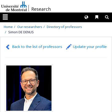
Passer
/
Research
au
contenu
Langues
Liens 
R
Menu
Home
Our researchers
Directory of professors
Simon DE DENUS
Back to the list of professors
Update your profile