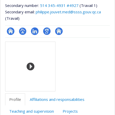
Secondary number:
514 345-4931 #4927
(Travail 1)
Secondary email:
philippe.jouvet.med@ssss.gouv.qc.ca
(Travail)
ResearchGate
Page
LinkedIn
Google
Autre
Media
professionnelle
Scholar
site
(faculté,département,école)
web
Profile
Affiliations and responsabilities
Teaching and supervision
Projects