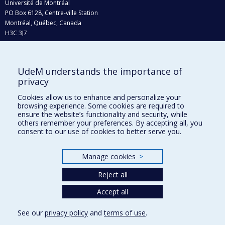
Université de Montréal
PO Box 6128, Centre-ville Station
Montréal, Québec, Canada
H3C 3J7
Phone : 514 343-6111, #38492
E-mail :
recherche@umontreal.ca
UdeM understands the importance of
Who does what?
privacy
Find us
Cookies allow us to enhance and personalize your
browsing experience. Some cookies are required to
Site map
ensure the website’s functionality and security, while
others remember your preferences. By accepting all, you
Accessibility
consent to our use of cookies to better serve you.
Manage cookies
>
Reject all
Accept all
See our
privacy policy
and
terms of use
.
Privacy