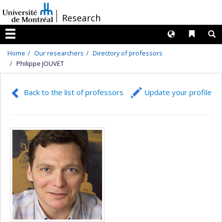
Passer
/
Research
au
contenu
Langues
Liens 
R
Menu
Home
Our researchers
Directory of professors
Philippe JOUVET
Back to the list of professors
Update your profile