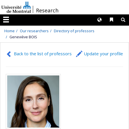
Passer
/
Research
au
contenu
Langues
Liens 
R
Menu
Home
Our researchers
Directory of professors
Geneviève BOIS
Back to the list of professors
Update your profile