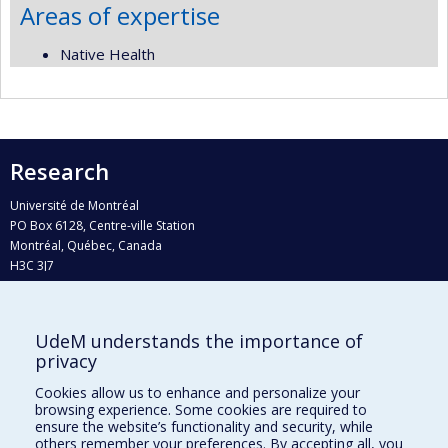
Areas of expertise
Native Health
Research
Université de Montréal
PO Box 6128, Centre-ville Station
Montréal, Québec, Canada
H3C 3J7
Phone : 514 343-6111, #38492
E-mail :
recherche@umontreal.ca
UdeM understands the importance of
privacy
Who does what?
Find us
Cookies allow us to enhance and personalize your
browsing experience. Some cookies are required to
Site map
ensure the website’s functionality and security, while
others remember your preferences. By accepting all, you