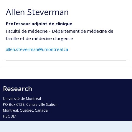
Allen Steverman
Professeur adjoint de clinique
Faculté de médecine - Département de médecine de
famille et de médecine d'urgence
allen.steverman@umontreal.ca
Research
Université de Montréal
PO Box 6128, Centre-ville Station
Montréal, Québec, Canada
H3C 3J7
Phone : 514 343-6111, #38492