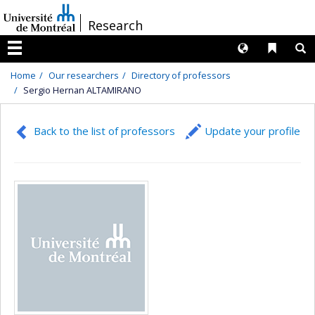
Passer
/
Research
au
contenu
Langues
Liens 
R
Menu
Home
Our researchers
Directory of professors
Sergio Hernan ALTAMIRANO
Back to the list of professors
Update your profile