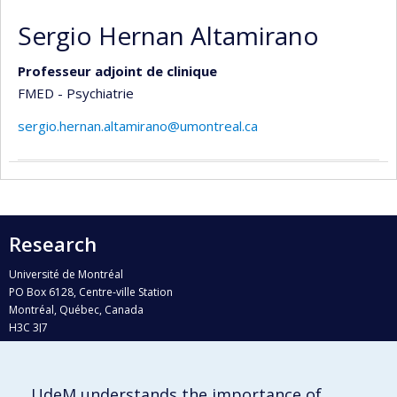
Sergio Hernan Altamirano
Professeur adjoint de clinique
FMED - Psychiatrie
sergio.hernan.altamirano@umontreal.ca
Research
Université de Montréal
PO Box 6128, Centre-ville Station
Montréal, Québec, Canada
H3C 3J7
Phone : 514 343-6111, #38492
E-mail :
recherche@umontreal.ca
UdeM understands the importance of