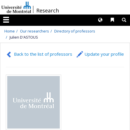
Passer
/
Research
au
contenu
Langues
Liens 
R
Menu
Home
Our researchers
Directory of professors
Julien D'ASTOUS
Back to the list of professors
Update your profile