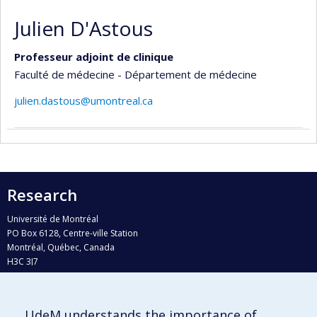
Julien D'Astous
Professeur adjoint de clinique
Faculté de médecine - Département de médecine
julien.dastous@umontreal.ca
Research
Université de Montréal
PO Box 6128, Centre-ville Station
Montréal, Québec, Canada
H3C 3J7
Phone : 514 343-6111, #38492
E-mail :
recherche@umontreal.ca
UdeM understands the importance of