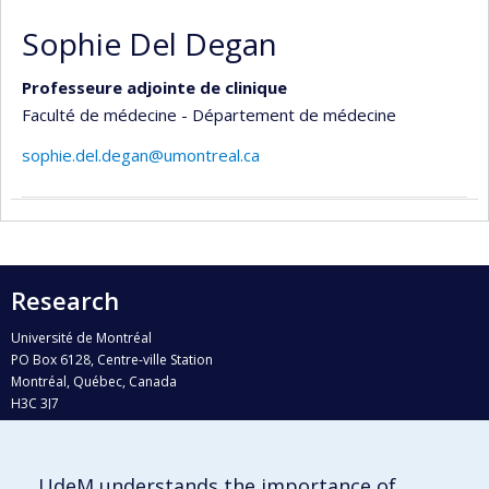
Sophie Del Degan
Professeure adjointe de clinique
Faculté de médecine - Département de médecine
sophie.del.degan@umontreal.ca
Research
Université de Montréal
PO Box 6128, Centre-ville Station
Montréal, Québec, Canada
H3C 3J7
Phone : 514 343-6111, #38492
E-mail :
recherche@umontreal.ca
UdeM understands the importance of