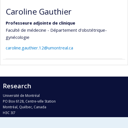
Caroline Gauthier
Professeure adjointe de clinique
Faculté de médecine - Département d'obstétrique-
gynécologie
caroline.gauthier.12@umontreal.ca
Research
Université de Montréal
PO Box 6128, Centre-ville Station
Montréal, Québec, Canada
H3C 3J7
Phone : 514 343-6111, #38492