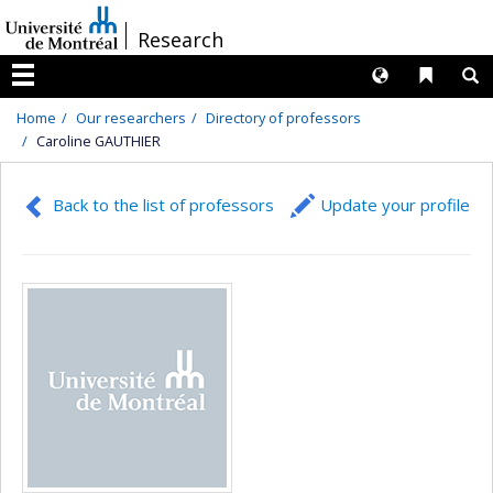
Passer
/
Research
au
contenu
Langues
Liens 
R
Menu
Home
Our researchers
Directory of professors
Caroline GAUTHIER
Back to the list of professors
Update your profile