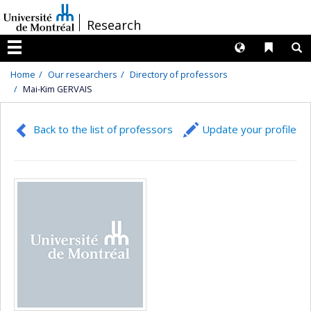
Passer
/
Research
au
contenu
Langues
Liens 
R
Menu
Home
Our researchers
Directory of professors
Mai-Kim GERVAIS
Back to the list of professors
Update your profile