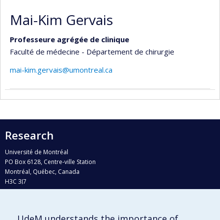
Mai-Kim Gervais
Professeure agrégée de clinique
Faculté de médecine - Département de chirurgie
mai-kim.gervais@umontreal.ca
Research
Université de Montréal
PO Box 6128, Centre-ville Station
Montréal, Québec, Canada
H3C 3J7
Phone : 514 343-6111, #38492
E-mail :
recherche@umontreal.ca
UdeM understands the importance of