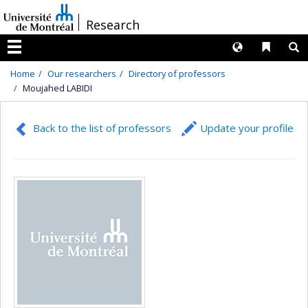
Passer
/
Research
au
contenu
Langues
Liens 
R
Menu
Home
Our researchers
Directory of professors
Moujahed LABIDI
Back to the list of professors
Update your profile