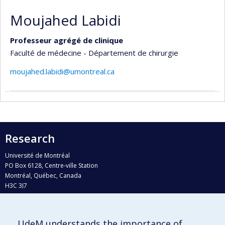
Moujahed Labidi
Professeur agrégé de clinique
Faculté de médecine - Département de chirurgie
moujahed.labidi@umontreal.ca
Research
Université de Montréal
PO Box 6128, Centre-ville Station
Montréal, Québec, Canada
H3C 3J7
Phone : 514 343-6111, #38492
E-mail :
recherche@umontreal.ca
UdeM understands the importance of