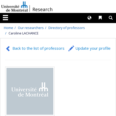
Passer
/
Research
au
contenu
Langues
Liens 
R
Menu
Home
Our researchers
Directory of professors
Caroline LACHANCE
Back to the list of professors
Update your profile