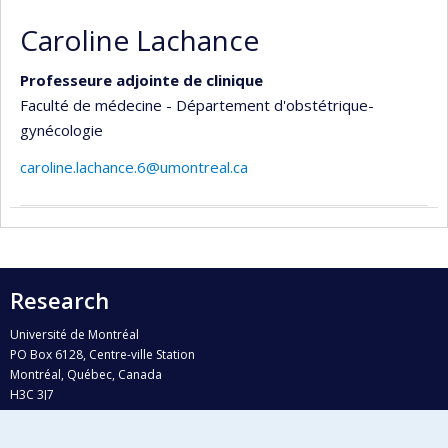
Caroline Lachance
Professeure adjointe de clinique
Faculté de médecine - Département d'obstétrique-
gynécologie
caroline.lachance.6@umontreal.ca
Research
Université de Montréal
PO Box 6128, Centre-ville Station
Montréal, Québec, Canada
H3C 3J7
Phone : 514 343-6111, #38492