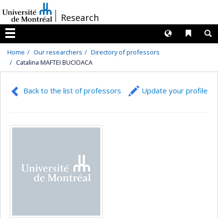
Passer
/
Research
au
contenu
Langues
Liens 
R
Menu
Home
Our researchers
Directory of professors
Catalina MAFTEI BUCIOACA
Back to the list of professors
Update your profile