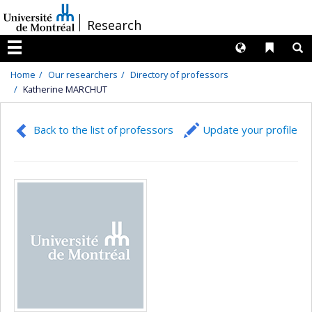
Passer
/
Research
au
contenu
Langues
Liens 
R
Menu
Home
Our researchers
Directory of professors
Katherine MARCHUT
Back to the list of professors
Update your profile