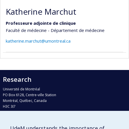
Katherine Marchut
Professeure adjointe de clinique
Faculté de médecine - Département de médecine
katherine.marchut@umontreal.ca
Research
Université de Montréal
PO Box 6128, Centre-ville Station
Montréal, Québec, Canada
H3C 3J7
Phone : 514 343-6111, #38492
E-mail :
recherche@umontreal.ca
UdeM understands the importance of