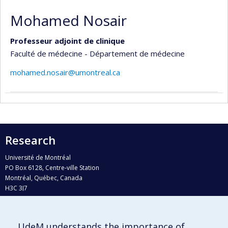
Mohamed Nosair
Professeur adjoint de clinique
Faculté de médecine - Département de médecine
mohamed.nosair@umontreal.ca
Research
Université de Montréal
PO Box 6128, Centre-ville Station
Montréal, Québec, Canada
H3C 3J7
Phone : 514 343-6111, #38492
E-mail :
recherche@umontreal.ca
UdeM understands the importance of