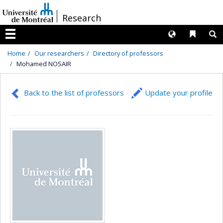
Passer
/
Research
au
contenu
Langues
Liens 
R
Menu
Home
Our researchers
Directory of professors
Mohamed NOSAIR
Back to the list of professors
Update your profile