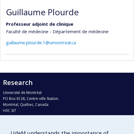
Guillaume Plourde
Professeur adjoint de clinique
Faculté de médecine - Département de médecine
guillaume.plourde.1@umontreal.ca
Research
Université de Montréal
PO Box 6128, Centre-ville Station
Montréal, Québec, Canada
H3C 3J7
Phone : 514 343-6111, #38492
E-mail :
recherche@umontreal.ca
UdeM understands the importance of