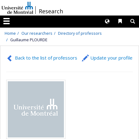
Passer
/
Research
au
contenu
Langues
Liens 
R
Menu
Home
Our researchers
Directory of professors
Guillaume PLOURDE
Back to the list of professors
Update your profile