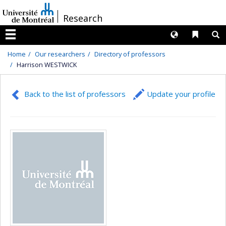
Passer
/
Research
au
contenu
Langues
Liens 
R
Menu
Home
Our researchers
Directory of professors
Harrison WESTWICK
Back to the list of professors
Update your profile