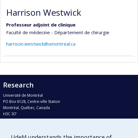
Harrison Westwick
Professeur adjoint de clinique
Faculté de médecine - Département de chirurgie
harrison.westwick@umontreal.ca
Research
Université de Montréal
PO Box 6128, Centre-ville Station
Montréal, Québec, Canada
H3C 3J7
Phone : 514 343-6111, #38492
E-mail :
recherche@umontreal.ca
UdeM understands the importance of