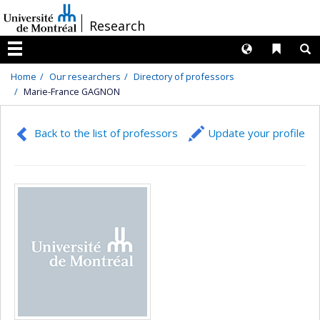
Passer
/
Research
au
contenu
Langues
Liens 
R
Menu
Home
Our researchers
Directory of professors
Marie-France GAGNON
Back to the list of professors
Update your profile