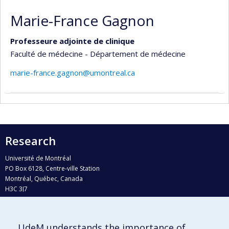
Marie-France Gagnon
Professeure adjointe de clinique
Faculté de médecine - Département de médecine
marie-france.gagnon@umontreal.ca
Research
Université de Montréal
PO Box 6128, Centre-ville Station
Montréal, Québec, Canada
H3C 3J7
Phone : 514 343-6111, #38492
E-mail :
recherche@umontreal.ca
UdeM understands the importance of