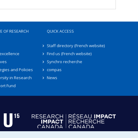
TE OF RESEARCH
QUICK ACCESS
Staff directory (French website)
 excellence
Find us (French website)
ives
Synchro recherche
egies and Policies
compas
rsity in Research
News
ort Fund