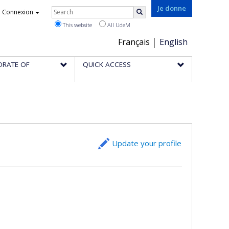
Rechercher
Je donne
Connexion
Search
This website
All UdeM
Choix
Français
English
de
ORATE OF
QUICK ACCESS
la
langue
Update your profile