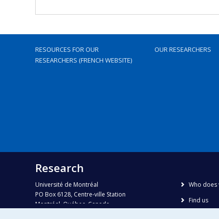
RESOURCES FOR OUR
OUR RESEARCHERS
RESEARCHERS (FRENCH WEBSITE)
Research
Université de Montréal
Who does 
PO Box 6128, Centre-ville Station
Find us
Montréal, Québec, Canada
H3C 3J7
Site map