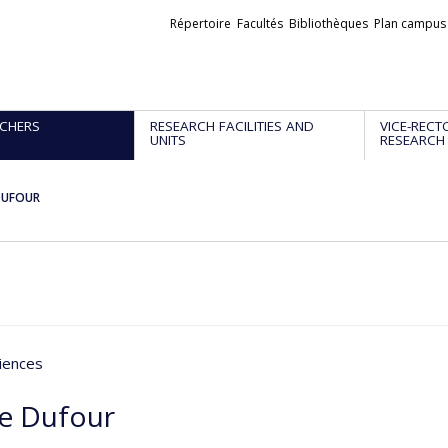
Liens
Répertoire
Facultés
Bibliothèques
Plan campus
externes
CHERS
RESEARCH FACILITIES AND
VICE-RECT
UNITS
RESEARCH
 DUFOUR
iences
ie Dufour