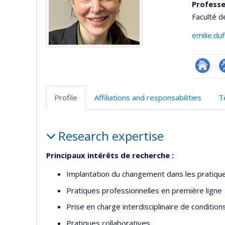
Professe
Faculté d
emilie.du
Researc
P
p
Profile
Affiliations and responsabilities
T
(
Profile
Research expertise
Principaux intérêts de recherche :
Implantation du changement dans les pratiqu
Pratiques professionnelles en première ligne
Prise en charge interdisciplinaire de conditio
Pratiques collaboratives