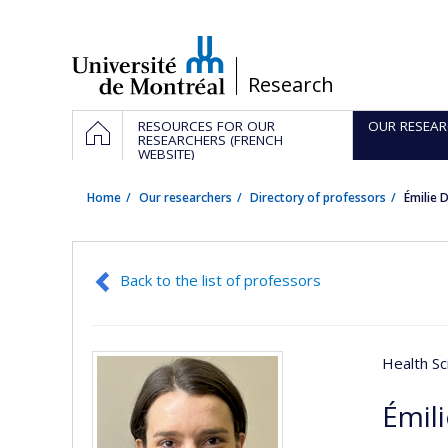
Passer
au
contenu
/
Research
Navigation
HOME
RESOURCES FOR OUR
OUR RESEAR
principale
RESEARCHERS (FRENCH
WEBSITE)
Home
Our researchers
Directory of professors
Émilie
Back to the list of professors
Health Sc
Émil