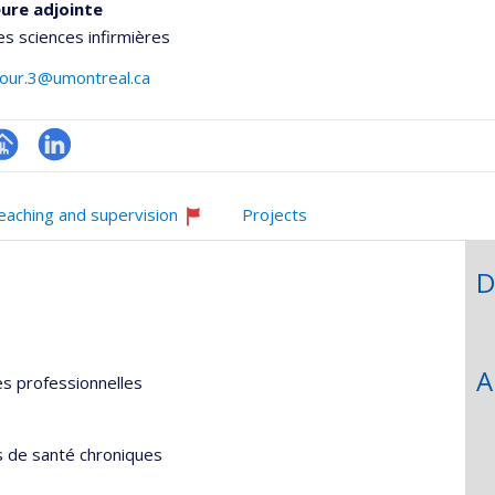
ure adjointe
es sciences infirmières
four.3@umontreal.ca
hGate
age
LinkedIn
rofessionnelle
eaching and supervision
Projects
faculté,département,école)
Currently
recruiting
D
A
es professionnelles
ns de santé chroniques