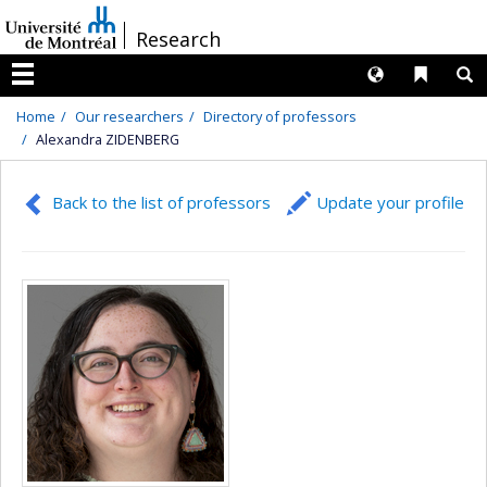
Passer
/
Research
au
contenu
Langues
Liens 
R
Menu
Home
Our researchers
Directory of professors
Alexandra ZIDENBERG
Back to the list of professors
Update your profile