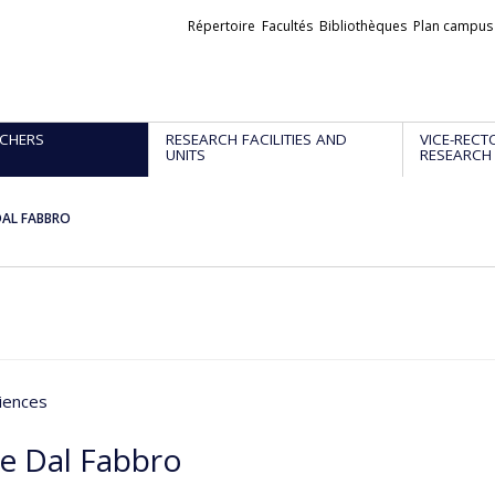
Liens
Répertoire
Facultés
Bibliothèques
Plan campus
externes
CHERS
RESEARCH FACILITIES AND
VICE-RECT
UNITS
RESEARCH
 DAL FABBRO
iences
le Dal Fabbro