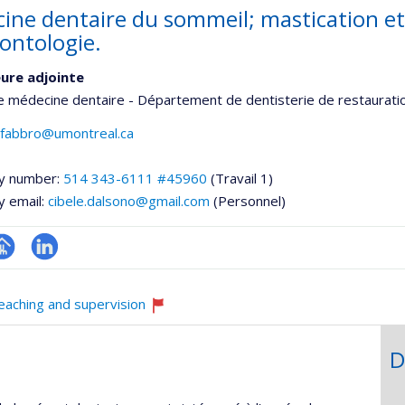
ine dentaire du sommeil; mastication et
ontologie.
ure adjointe
e médecine dentaire - Département de dentisterie de restaurati
l.fabbro@umontreal.ca
y number:
514 343-6111 #45960
(Travail 1)
y email:
cibele.dalsono@gmail.com
(Personnel)
hGate
age
LinkedIn
rofessionnelle
eaching and supervision
faculté,département,école)
Currently
recruiting
D