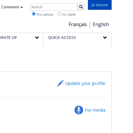
Rechercher
Je donne
Connexion
Search
This website
All UdeM
Choix
Français
English
de
ORATE OF
QUICK ACCESS
la
langue
Update your profile
For media