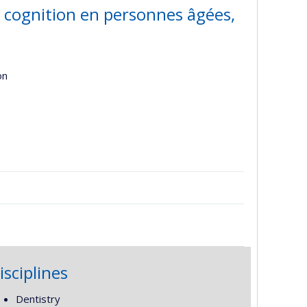
 cognition en personnes âgées,
on
isciplines
Dentistry