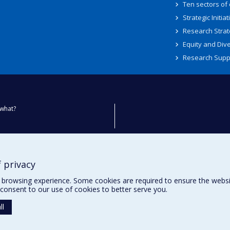
Ten sectors of
Strategic Initiat
Research Strat
Equity and Dive
Research Supp
what?
ty
 privacy
browsing experience. Some cookies are required to ensure the website’
consent to our use of cookies to better serve you.
ll