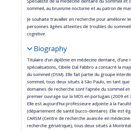
Spécialiste de la médecine dentaire du sommeil et d
sommeil, au bruxisme nocturne et au patron de mas
Je souhaite travailler en recherche pour améliorer le
personnes âgées atteintes de troubles du sommeil et
cognitive.
Biography
Titulaire d'un diplôme en médecine dentaire, d'une m
spécialisations, Cibele Dal Fabbro a consacré la maj
du sommeil (DSM). Elle fait partie du groupe interdis
sommeil, tous deux situés à São Paulo, en tant que 
domaines de recherche sont l'apnée du sommeil et le 
premier ouvrage sur la MDS en portugais (2009 et 2
Elle est aujourd'hui professeure adjointe à la Facul
(département de santé bucco-dentaire). Elle est ég
CARSM (Centre de recherche avancée en médecine 
recherche gériatrique), tous deux situés à Montréal.