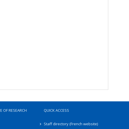
TE OF RESEARCH
QUICK ACCESS
Staff directory (French website)