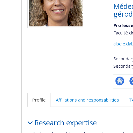
Médec
gérod
Professe
Faculté d
cibele.da
Secondar
Secondar
Researc
P
p
Profile
Affiliations and responsabilities
T
(
Profile
Research expertise