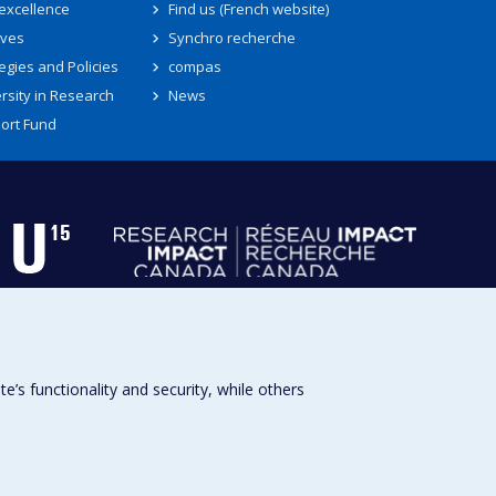
 excellence
Find us (French website)
ives
Synchro recherche
egies and Policies
compas
rsity in Research
News
ort Fund
s functionality and security, while others