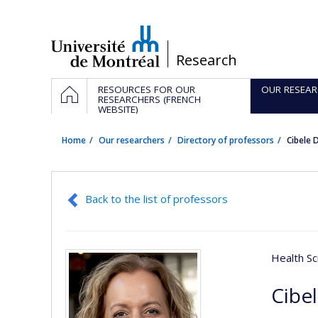
Passer
au
contenu
/
Research
Navigation
HOME
RESOURCES FOR OUR
OUR RESEAR
principale
RESEARCHERS (FRENCH
WEBSITE)
Home
Our researchers
Directory of professors
Cibele
Back to the list of professors
Health Sc
Cibe