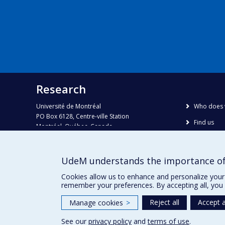
Research
Université de Montréal
Who does 
PO Box 6128, Centre-ville Station
Find us
Montréal, Québec, Canada
H3C 3J7
Site map
Accessibili
Phone : 514 343-6111, #38492
UdeM understands the importance of
E-mail :
recherche@umontreal.ca
Cookies allow us to enhance and personalize your 
remember your preferences. By accepting all, you 
Reject all
Accept a
Manage cookies
>
See our
privacy policy
and
terms of use
.
Privacy
Terms of use
Cookie Settings