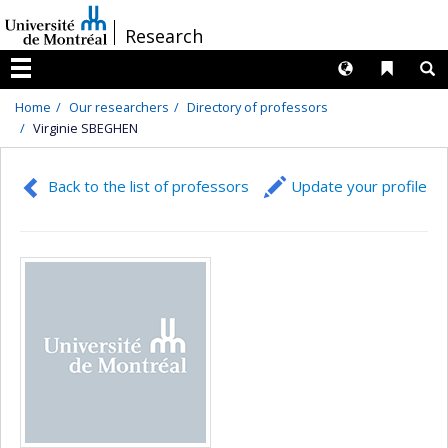
Passer
/
Research
au
contenu
Langues
Liens 
R
Menu
Home
Our researchers
Directory of professors
Virginie SBEGHEN
Back to the list of professors
Update your profile