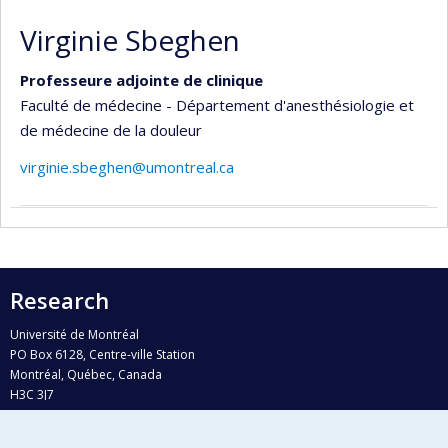
Virginie Sbeghen
Professeure adjointe de clinique
Faculté de médecine - Département d'anesthésiologie et
de médecine de la douleur
virginie.sbeghen@umontreal.ca
Research
Université de Montréal
PO Box 6128, Centre-ville Station
Montréal, Québec, Canada
H3C 3J7
Phone : 514 343-6111, #38492