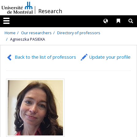
Passer
/
Research
au
contenu
Langues
Liens 
R
Menu
Home
Our researchers
Directory of professors
Agnieszka PASIEKA
Back to the list of professors
Update your profile