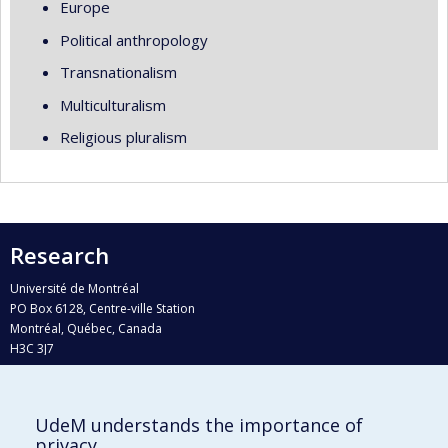
Europe
Political anthropology
Transnationalism
Multiculturalism
Religious pluralism
Research
Université de Montréal
PO Box 6128, Centre-ville Station
Montréal, Québec, Canada
H3C 3J7
Phone : 514 343-6111, #38492
E-mail :
recherche@umontreal.ca
UdeM understands the importance of
Who does what?
privacy