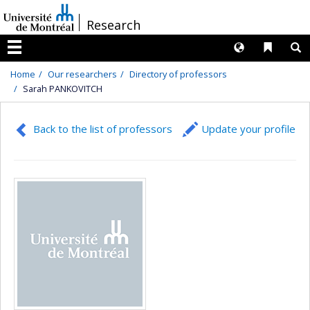
Passer
/
Research
au
contenu
Langues
Liens 
R
Menu
Home
Our researchers
Directory of professors
Sarah PANKOVITCH
Back to the list of professors
Update your profile