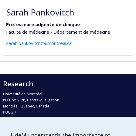
Sarah Pankovitch
Professeure adjointe de clinique
Faculté de médecine - Département de médecine
sarah.pankovitch@umontreal.ca
Research
Université de Montréal
PO Box 6128, Centre-ville Station
Montréal, Québec, Canada
H3C 3J7
Phone : 514 343-6111, #38492
E-mail :
recherche@umontreal.ca
UdeM understands the importance of