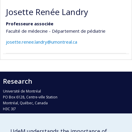
Josette Renée Landry
Professeure associée
Faculté de médecine - Département de pédiatrie
josette.renee.landry@umontreal.ca
Research
Université de Montréal
PO Box 6128, Centre-ville Station
Montréal, Québec, Canada
H3C 3J7
Phone : 514 343-6111, #38492
E-mail :
recherche@umontreal.ca
UdeM understands the importance of