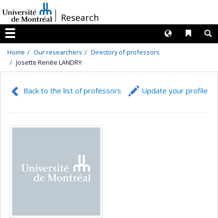
Passer
/
Research
au
contenu
Langues
Liens 
R
Menu
Home
Our researchers
Directory of professors
Josette Renée LANDRY
Back to the list of professors
Update your profile