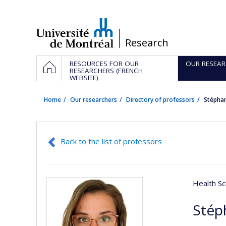
Passer
au
contenu
/
Research
Navigation
HOME
RESOURCES FOR OUR
OUR RESEAR
principale
RESEARCHERS (FRENCH
WEBSITE)
Home
Our researchers
Directory of professors
Stépha
Back to the list of professors
Health Sc
Stép