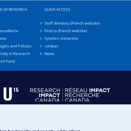
TE OF RESEARCH
QUICK ACCESS
Staff directory (French website)
 excellence
Find us (French website)
ives
Synchro recherche
egies and Policies
compas
rsity in Research
News
ort Fund