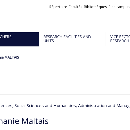
Liens
Répertoire
Facultés
Bibliothèques
Plan campus
externes
CHERS
RESEARCH FACILITIES AND
VICE-RECT
UNITS
RESEARCH
nie MALTAIS
iences
; Social Sciences and Humanities
; Administration and Mana
hanie Maltais