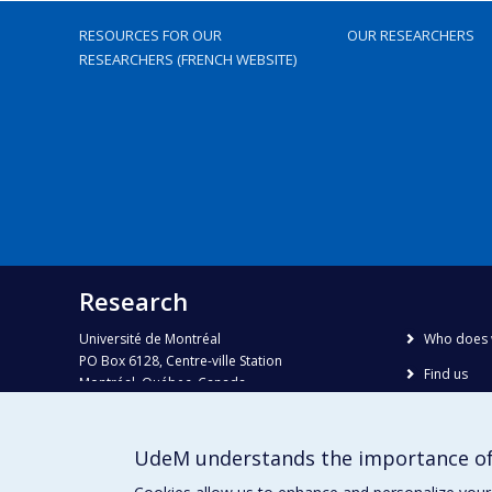
RESOURCES FOR OUR
OUR RESEARCHERS
RESEARCHERS (FRENCH WEBSITE)
Research
Université de Montréal
Who does 
PO Box 6128, Centre-ville Station
Find us
Montréal, Québec, Canada
H3C 3J7
Site map
Accessibili
Phone : 514 343-6111, #38492
UdeM understands the importance of
E-mail :
recherche@umontreal.ca