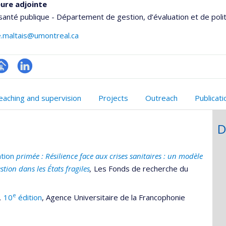
ure adjointe
santé publique - Département de gestion, d’évaluation et de poli
e.maltais@umontreal.ca
hGate
age
LinkedIn
rofessionnelle
eaching and supervision
Projects
Outreach
Publicat
faculté,département,école)
D
ation
primée : Résilience face aux crises sanitaires : un modèle
tion dans les États fragiles
,
Les Fonds de recherche du
e
,
10
édition
, Agence Universitaire de la Francophonie