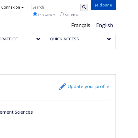
Rechercher
Je donne
Connexion
Search
This website
All UdeM
Choix
Français
English
de
ORATE OF
QUICK ACCESS
la
langue
Update your profile
gement Sciences