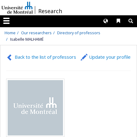
Passer
/
Research
au
contenu
Langues
Liens 
R
Menu
Home
Our researchers
Directory of professors
Isabelle MALHAMÉ
Back to the list of professors
Update your profile