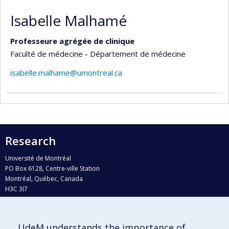
Isabelle Malhamé
Professeure agrégée de clinique
Faculté de médecine - Département de médecine
isabelle.malhame@umontreal.ca
Research
Université de Montréal
PO Box 6128, Centre-ville Station
Montréal, Québec, Canada
H3C 3J7
Phone : 514 343-6111, #38492
E-mail :
recherche@umontreal.ca
UdeM understands the importance of